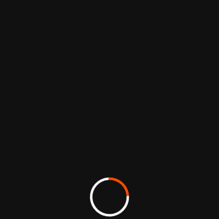
visuellement la richesse du rapport intégré
2023.
Les données chiffrées, parfois complexes, ont
été transformées en animations dynamiques et
lisibles, facilitant leur appropriation par tous.
Les grands axes stratégiques (habitat
responsable, innovation de services,
attractivité des territoires et engagements
RSE) sont illustrés par des transitions fluides,
une charte graphique cohérente et des
pictogrammes clairs.
Cette mise en mouvement du rapport permet
d’aller au-delà du document écrit : elle capte
l’attention, renforce la mémorisation des