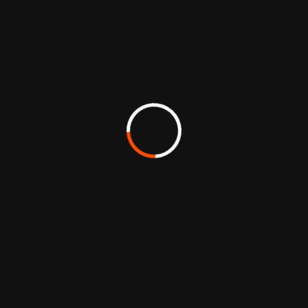
CONSEILS POUR
Des idées
ENTREPRISES LOCALES
simples et
efficaces
Voir tous les
conseils
pour
Voir tous les
rayonner
conseils
près de chez
vous.