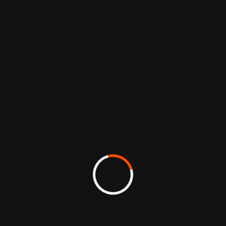
assurant une parfaite lisibilité. La
hiérarchisation typographique, les repères
visuels constants et l’intégration d’illustrations
techniques ou ludiques apportent à la fois
clarté et dynamisme.
Chaque élément a été pensé pour faciliter la
lecture et accompagner l’apprentissage
progressif des pratiquants. Ce travail minutieux
associe précision éditoriale et cohérence
graphique, garantissant une diffusion
professionnelle et adaptée à un large public.
Stratégie de marque et positionnement
Supports print