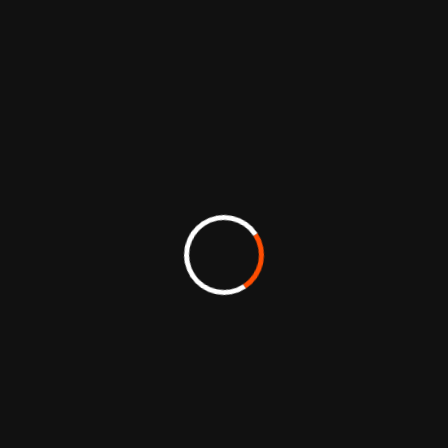
des affiches de films, nous avons imaginé une
scène chaleureuse et féerique où le livre
devient le point de départ de l’histoire et
l’emblème de l’imaginaire.
Jeux de lumières, décors emblématiques
d’Orléans et références festives composent un
univers narratif capable de transporter le public
et de renforcer l’attractivité de l’événement
tout au long de la saison.
Conception créative
Supports print
Événements et salons