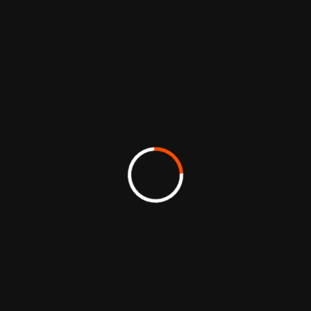
appels d’offres, à la documentation et aux
prises de parole de la Fédération. Le design
sobre et maîtrisé soutient le discours sans le
surcharger, garantissant un confort de lecture
optimal sur tous les supports.
L’ensemble du projet digital renforce la
légitimité de la Fédération des conservatoires
d’espaces naturels et optimise sa visibilité à
l’échelle nationale.
Création de site internet