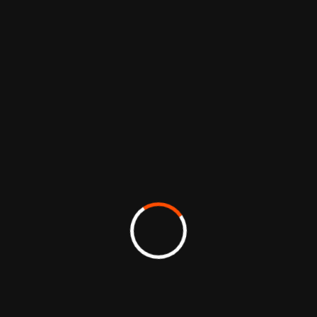
marque. L’espace combine des lignes sobres
et contemporaines avec l’utilisation du bois
comme fil conducteur, rappelant l’ancrage
dans la scierie et le savoir-faire artisanal.
Les panneaux graphiques mettent en avant la
noblesse du chêne français, tandis que la mise
en scène des échantillons invite à toucher et à
découvrir la matière.
Ce stand a été pensé comme un lieu de
rencontre et de partage, où authenticité,
esthétique et engagement responsable se
conjuguent pour refléter l’identité de
l’entreprise.