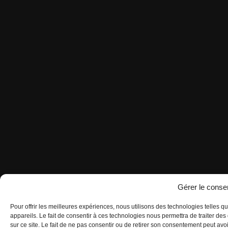
Gérer le cons
Pour offrir les meilleures expériences, nous utilisons des technologies telles 
appareils. Le fait de consentir à ces technologies nous permettra de traiter d
sur ce site. Le fait de ne pas consentir ou de retirer son consentement peut avoir