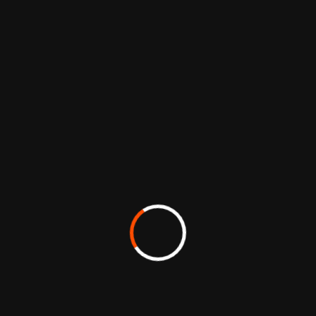
Nous concevons des
environnements qui
optimisent les usages,
fluidifient les
déplacements et
renforcent la
compréhension du
lieu.
Qu’il s’agisse
d’un showroom, d’une
usine, d’un stand, d’un
espace collaboratif ou
d’un événement
grand public, nous
apportons une
réponse sur mesure,
précise et adaptée à
vos enjeux.
Nos