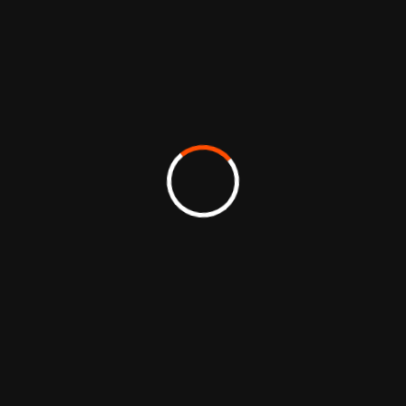
1. Cadrage
Nous clarifions l’objectif, les cibles et les
contraintes. Nous cartographions les livrables
et fixons les critères de réussite. Cette étape
évite les retours tardifs et fait gagner du
temps en production.
2. Conception
Nous proposons des pistes créatives