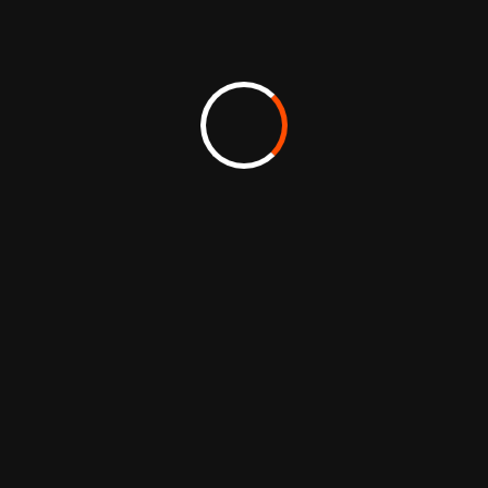
d’atterrissage dédiées, contenus éditoriaux.
Résultat : hausse de l’intérêt mesurée par les
interactions et les contacts.
Voir nos réalisations
Voir nos réalisations
Nos engagements :
proximité, simplexité et
responsabilité
Nous sommes une agence à taille humaine.
Ce format favorise la proximité et la réactivité